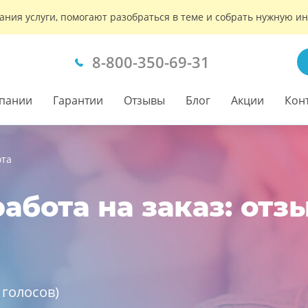
ания услуги, помогают разобраться в теме и собрать нужную 
8-800-350-69-31
пании
Гарантии
Отзывы
Блог
Акции
Кон
ота
абота на заказ: отз
голосов)