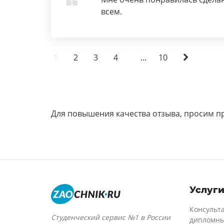
всем.
1
2
3
4
...
10
Для повышения качества отзыва, просим п
Услуг
Консульт
Студенческий сервис №1 в России
дипломны